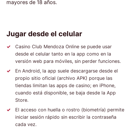
mayores de 18 años.
Jugar desde el celular
Casino Club Mendoza Online se puede usar
desde el celular tanto en la app como en la
versión web para móviles, sin perder funciones.
En Android, la app suele descargarse desde el
propio sitio oficial (archivo APK) porque las
tiendas limitan las apps de casino; en iPhone,
cuando está disponible, se baja desde la App
Store.
El acceso con huella o rostro (biometría) permite
iniciar sesión rápido sin escribir la contraseña
cada vez.