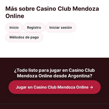
Más sobre Casino Club Mendoza
Online
Inicio
Registro
Iniciar sesión
Métodos de pago
¿Todo listo para jugar en Casino Club
Mendoza Online desde Argentina?
Jugar en Casino Club Mendoza Online →