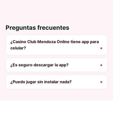
Preguntas frecuentes
¿Casino Club Mendoza Online tiene app para
celular?
¿Es seguro descargar la app?
¿Puedo jugar sin instalar nada?