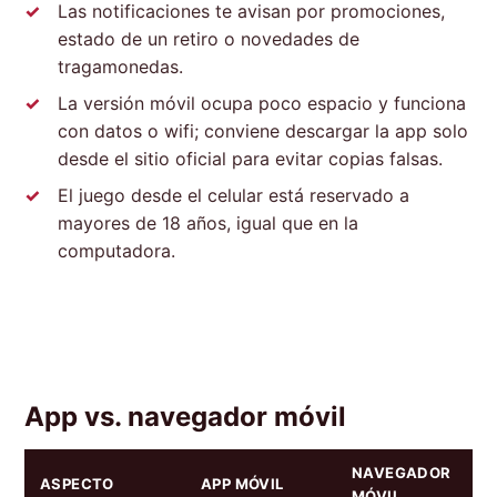
Las notificaciones te avisan por promociones,
estado de un retiro o novedades de
tragamonedas.
La versión móvil ocupa poco espacio y funciona
con datos o wifi; conviene descargar la app solo
desde el sitio oficial para evitar copias falsas.
El juego desde el celular está reservado a
mayores de 18 años, igual que en la
computadora.
App vs. navegador móvil
NAVEGADOR
ASPECTO
APP MÓVIL
MÓVIL