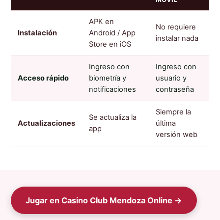
APK en
No requiere
Instalación
Android / App
instalar nada
Store en iOS
Ingreso con
Ingreso con
Acceso rápido
biometría y
usuario y
notificaciones
contraseña
Siempre la
Se actualiza la
Actualizaciones
última
app
versión web
Jugar en Casino Club Mendoza Online →